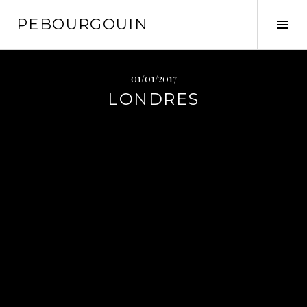
Aller
PEBOURGOUIN
au
Tog
contenu
Sid
principal
01/01/2017
LONDRES